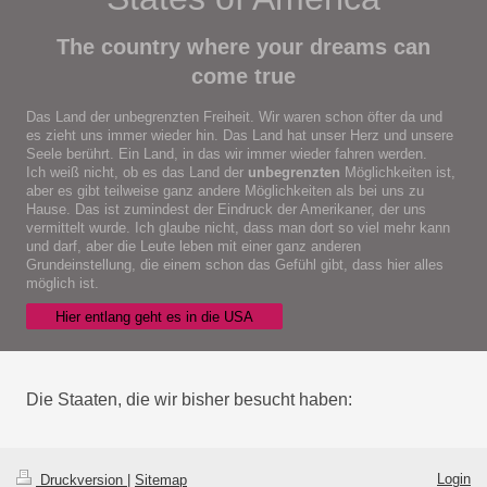
The country where your dreams can
come true
Das Land der unbegrenzten Freiheit. Wir waren schon öfter da und
es zieht uns immer wieder hin. Das Land hat unser Herz und unsere
Seele berührt. Ein Land, in das wir immer wieder fahren werden.
Ich weiß nicht, ob es das Land der
unbegrenzten
Möglichkeiten ist,
aber es gibt teilweise ganz andere Möglichkeiten als bei uns zu
Hause. Das ist zumindest der Eindruck der Amerikaner, der uns
vermittelt wurde. Ich glaube nicht, dass man dort so viel mehr kann
und darf, aber die Leute leben mit einer ganz anderen
Grundeinstellung, die einem schon das Gefühl gibt, dass hier alles
möglich ist.
Hier entlang geht es in die USA
Die Staaten, die wir bisher besucht haben:
Login
Druckversion
|
Sitemap